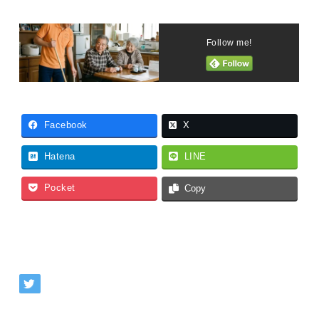
Follow me!
Facebook
X
Hatena
LINE
Pocket
Copy